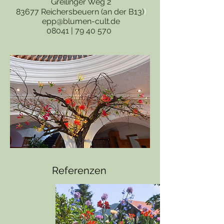
Greilinger Weg 2
)
83677 Reichersbeuern (an der B13)
epp@blumen-cult.de
08041 |
79 40 570
Referenzen