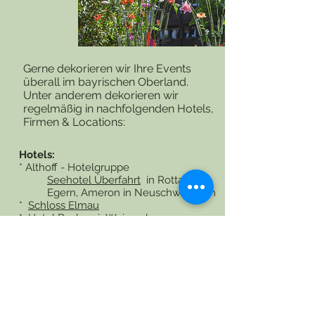
Gerne dekorieren wir Ihre Events
überall im bayrischen Oberland.
Unter anderem dekorieren wir
regelmäßig in nachfolgenden Hotels,
Firmen & Locations:
Hotels:
* Althoff - Hotelgruppe
Seehotel Überfahrt
in Rottach-
Egern, Ameron in Neuschwanstein
*
Schloss Elmau
*
Hotel Bachmair Weissach
*
Alpengasthof + Alpencafe Eng
*
Posthotel Achenkirch
in Österreich
Locations:
*
Insel Schliersee
Firmen: